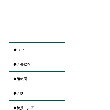
46
北郡津幡町瀉端422番地1 みずほ病院内
◆TOP
◆会長挨拶
◆組織図
◆会則
◆後援・共催