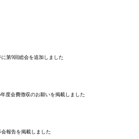
46
TEL 080-7156-
〒929-03
北郡津幡町瀉端422番地1 みずほ病院内
1155
​石川県河
FAX 076-288-3801
ジに第9回総会を追加しました
6年度会費徴収のお願いを掲載しました
事会報告を掲載しました