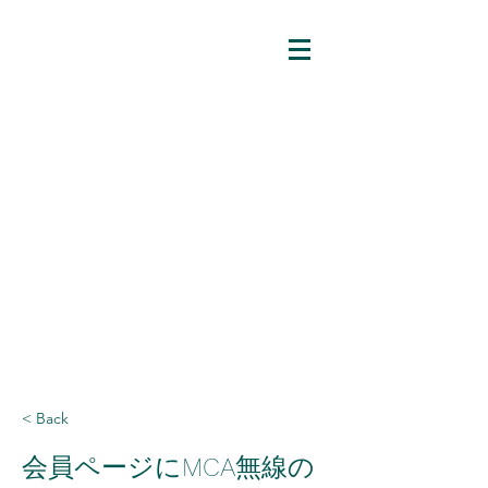
石川県透析連絡協議会
〒929-0346
​石川県河北郡津幡町瀉端422番地1 み
ずほ病院内
TEL
080-7156-1155
FAX
076-288-3801
〒929-0346
​石川県河北郡津幡町瀉端422番地1 みず
ほ病院内
< Back
会員ページにMCA無線の