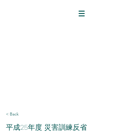
石川県透析連絡協議会
〒929-0346
​石川県河北郡津幡町瀉端422番地1 み
ずほ病院内
TEL
080-7156-1155
FAX
076-288-3801
〒929-0346
​石川県河北郡津幡町瀉端422番地1 みず
ほ病院内
< Back
平成25年度 災害訓練反省